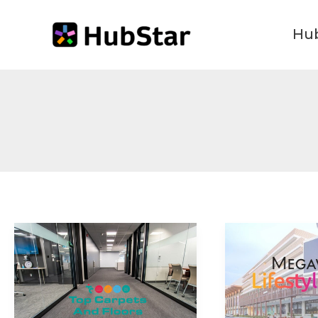
跳
Hu
至
主
要
內
容