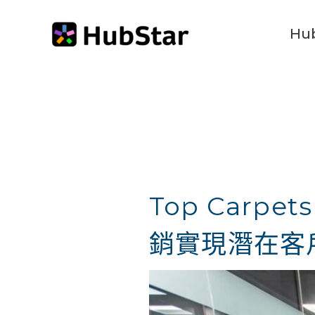
跳
Hu
至
主
要
內
容
Top Carpe
銷實現潛在客戶