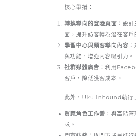
核心舉措：
轉換導向的登陸頁面
：設計三
面，提升訪客轉為潛在客戶
學習中心與顧客導向內容
：
與功能，增強內容吸引力。
社群媒體廣告
：利用Faceb
客戶，降低獲客成本。
此外，Uku Inbound執
買家角色工作營
：與高階管
求。
門市訪談
：與門市成員進行