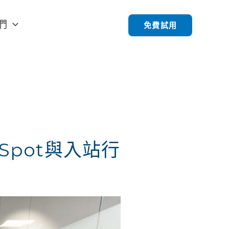
們
免費試用
ubSpot與入站行