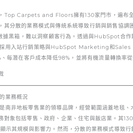
p Carpets and Floors擁有130家門市，
，其分散的業務模式與傳統系統導致行銷與銷售協調
數據黑箱，難以洞察顧客行為。透過與HubSpot合作夥伴
oors採用入站行銷策略與HubSpot Marketing和Sales
%、每潛在客戶成本降低98%，並將有機流量轉換率從1
戰
ors的業務概況
d Floors是南非地板零售業的領導品牌，經營範圍涵蓋地
務對象包括零售、政府、企業、住宅與飯店業。其13
，顯示其規模與影響力。然而，分散的業務模式導致行