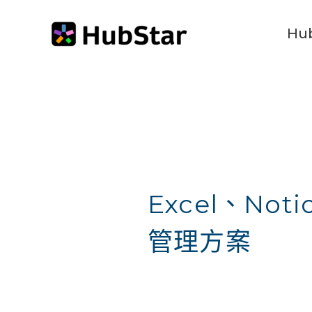
跳
Hu
至
主
要
內
容
Excel、No
管理方案