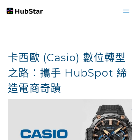
跳
至
主
要
內
卡西歐 (Casio) 數位轉型
容
之路：攜手 HubSpot 締
造電商奇蹟