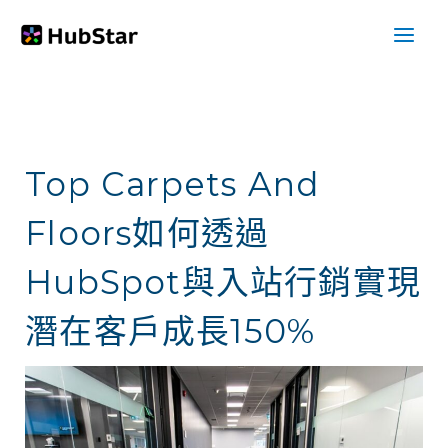
跳
至
主
要
內
Top Carpets And
容
Floors如何透過
HubSpot與入站行銷實現
潛在客戶成長150%