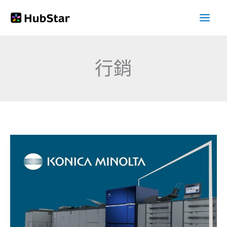
跳
至
主
要
行銷
內
容